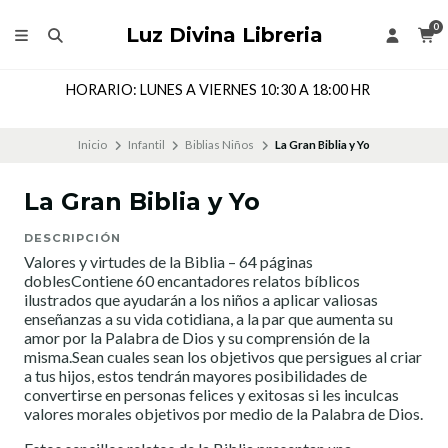
0
Luz Divina Libreria
Dirección: Cochrane 143 Local 205, Segundo Piso, Coronel,
CHILE
Inicio
Infantil
Biblias Niños
La Gran Biblia y Yo
La Gran Biblia y Yo
DESCRIPCIÓN
Valores y virtudes de la Biblia – 64 páginas
doblesContiene 60 encantadores relatos bíblicos
ilustrados que ayudarán a los niños a aplicar valiosas
enseñanzas a su vida cotidiana, a la par que aumenta su
amor por la Palabra de Dios y su comprensión de la
misma.Sean cuales sean los objetivos que persigues al criar
a tus hijos, estos tendrán mayores posibilidades de
convertirse en personas felices y exitosas si les inculcas
valores morales objetivos por medio de la Palabra de Dios.