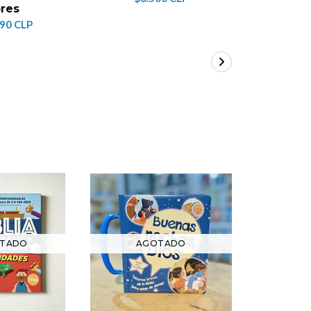
bres
990 CLP
TADO
AGOTADO
AG