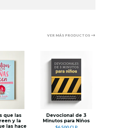
VER MÁS PRODUCTOS
18%
OFF
s que las
Devocional de 3
El Rey
reen y la
Minutos para Niños
$8.990 C
e las hace
$6.500 CLP