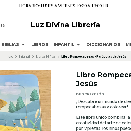
HORARIO: LUNES A VIERNES 10:30 A 18:00 HR
Luz Divina Libreria
rse
BIBLIAS
LIBROS
INFANTIL
DICCIONARIOS
M
Inicio
Infantil
Libros Niños
Libro Rompecabezas - Parábolas de Jesús
Libro Rompeca
Jesús
DESCRIPCIÓN
¡Descubre un mundo de dive
rompecabezas y colorear!
Este libro único combina l
creatividad del arte de co
por 9 piezas, los niños pued