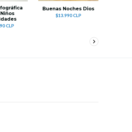
nfográfica
La Gra
Buenas Noches Dios
 Niños
Libro d
$13.990 CLP
idades
Bí
990 CLP
$16