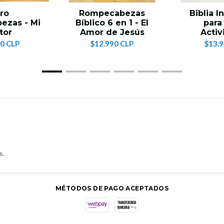
bro
Rompecabezas
Biblia I
ezas - Mi
Bíblico 6 en 1 - El
para
tor
Amor de Jesús
Activ
0 CLP
$12.990 CLP
$13.
s.
MÉTODOS DE PAGO ACEPTADOS