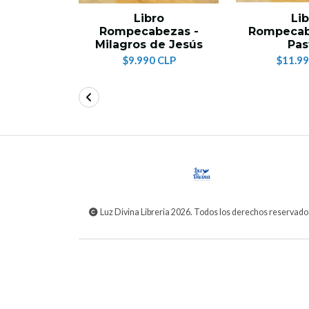
Libro
Li
Rompecabezas -
Rompecab
Milagros de Jesús
Pas
$9.990 CLP
$11.99
Luz Divina Libreria 2026. Todos los derechos reservado