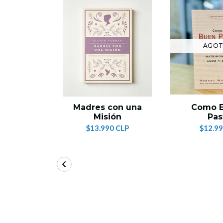
AGO
Madres con una
Como E
Misión
Pas
$13.990 CLP
$12.99