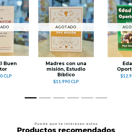
TADO
AGOTADO
AGO
l Buen
Madres con una
Eda
tor
misión, Estudio
Oport
Bíblico
0 CLP
$12.
$11.990 CLP
Puede que te interesen estos
Productos recomendados