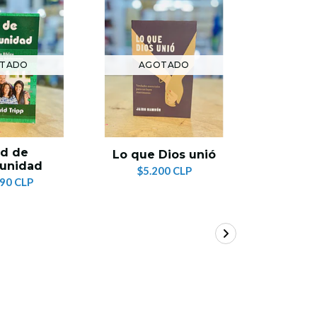
TADO
AGOTADO
AG
d de
Un 
Lo que Dios unió
unidad
Conf
$5.200 CLP
Corazó
990 CLP
$6.