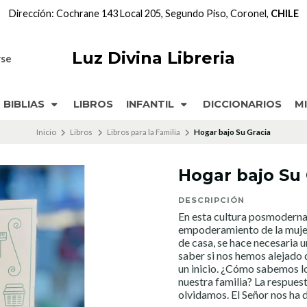
Dirección: Cochrane 143 Local 205, Segundo Piso, Coronel,
CHILE
Luz Divina Libreria
rse
BIBLIAS
LIBROS
INFANTIL
DICCIONARIOS
M
Inicio
Libros
Libros para la Familia
Hogar bajo Su Gracia
Hogar bajo Su 
DESCRIPCIÓN
En esta cultura posmoderna
empoderamiento de la mujer 
de casa, se hace necesaria 
saber si nos hemos alejado 
un inicio. ¿Cómo sabemos lo
nuestra familia? La respues
olvidamos. El Señor nos ha 