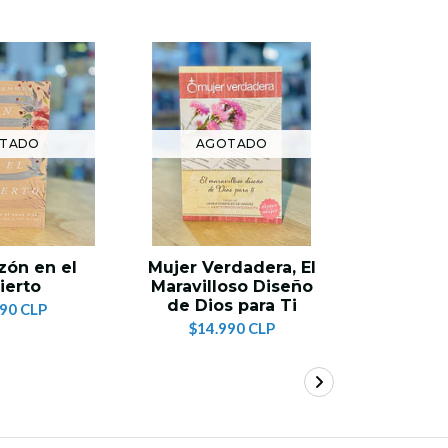
TADO
AGOTADO
AG
zón en el
Mujer Verdadera, El
Jam
ierto
Maravilloso Diseño
$14
de Dios para Ti
990 CLP
$14.990 CLP