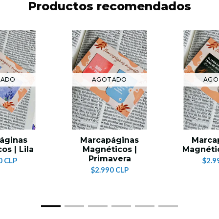
Productos recomendados
TADO
AGOTADO
AGO
áginas
Marcapáginas
Marca
os | Lila
Magnéticos |
Magnétic
Primavera
0 CLP
$2.9
$2.990 CLP