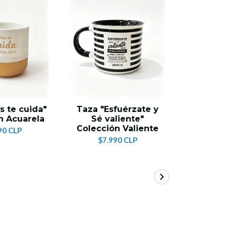
s te cuida"
Taza "Esfuérzate y
Taza 
n Acuarela
Sé valiente"
tenga 
Colección Valiente
juventud
90 CLP
Va
$7.990 CLP
$7.