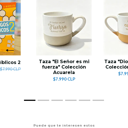
Taza "El Señor es mi
Taza "Dio
íblicos 2
fuerza" Colección
Colecció
$7.990 CLP
Acuarela
$7.9
$7.990 CLP
Puede que te interesen estos