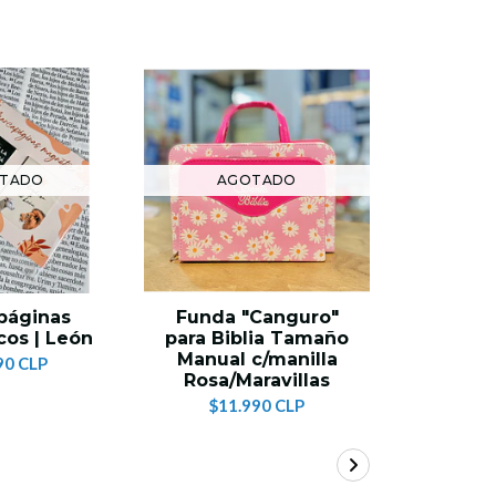
TADO
AGOTADO
AG
páginas
Funda "Canguro"
Funda 
os | León
para Biblia Tamaño
para Bi
Manual c/manilla
Manual
90 CLP
Rosa/Maravillas
Mokk
$11.990 CLP
$11