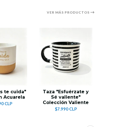
VER MÁS PRODUCTOS
s te cuida"
Taza "Esfuérzate y
Taza 
n Acuarela
Sé valiente"
tenga 
Colección Valiente
juventud
90 CLP
Va
$7.990 CLP
$7.