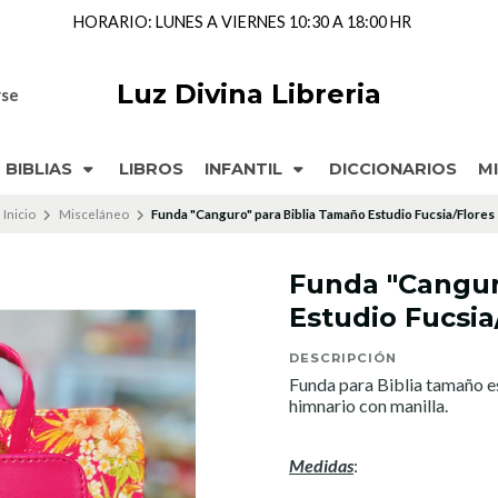
Luz Divina Libreria
rse
BIBLIAS
LIBROS
INFANTIL
DICCIONARIOS
M
Inicio
Misceláneo
Funda "Canguro" para Biblia Tamaño Estudio Fucsia/Flores
Funda "Cangur
Estudio Fucsia
DESCRIPCIÓN
Funda para Biblia tamaño e
himnario con manilla.
Medidas
: