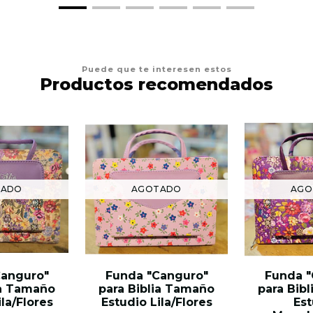
Puede que te interesen estos
Productos recomendados
TADO
AGOTADO
AGO
Canguro"
Funda "Canguro"
Funda "
ia Tamaño
para Biblia Tamaño
para Bib
ila/Flores
Estudio Lila/Flores
Est