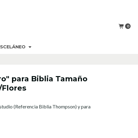
Dirección: Cochrane 143 Local 205, Segundo Piso, Coronel,
CHILE
0
ISCELÁNEO
o" para Biblia Tamaño
/Flores
studio (Referencia Biblia Thompson) y para