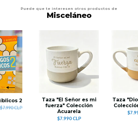
Puede que te interesen otros productos de
Misceláneo
Taza "El Señor es mi
Taza "Dio
íblicos 2
fuerza" Colección
Colecció
$7.990 CLP
Acuarela
$7.9
$7.990 CLP