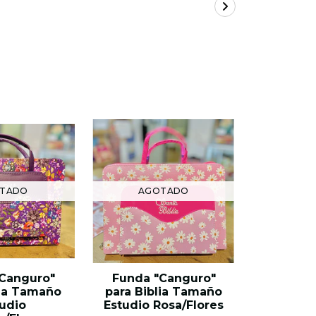
TADO
AGOTADO
AG
Canguro"
Funda "Canguro"
Funda 
lia Tamaño
para Biblia Tamaño
para Bi
udio
Estudio Rosa/Flores
Estudio