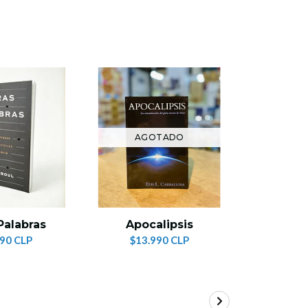
AGOTADO
AG
La Mayor
Palabras
Apocalipsis
este Mu
990 CLP
$13.990 CLP
Sp
$13