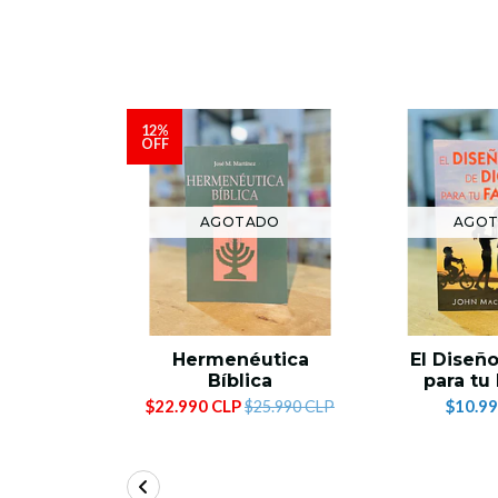
12%
OFF
AGOTADO
AGO
Hermenéutica
El Diseñ
Bíblica
para tu
$22.990 CLP
$10.99
$25.990 CLP