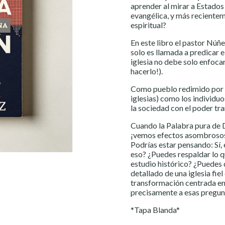
aprender al mirar a Estados 
evangélica, y más recienteme
espiritual?
En este libro el pastor Núñe
solo es llamada a predicar e
iglesia no debe solo enfocar
hacerlo!).
Como pueblo redimido por Di
iglesias) como los individuo
la sociedad con el poder tr
Cuando la Palabra pura de D
¡vemos efectos asombrosos e
Podrías estar pensando: Sí
eso? ¿Puedes respaldar lo qu
estudio histórico? ¿Puedes 
detallado de una iglesia fi
transformación centrada en 
precisamente a esas pregun
*Tapa Blanda*