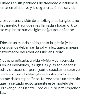
Unidos en sus períodos de fidelidad e influencia
nte, en el declive y la degeneración de su vida
z provee una visión de amplia gama. La iglesia no
l evangelio (¡aunque sí es llamada a hacerlo!). La
se en plantar nuevas iglesias (¡aunque sí debe
os en un mundo caído, tanto la iglesia (y las
s cristianos deben ser la sal y la luz que permean
ansformador del amor de Dios en Cristo.
ios es predicada, creída, vivida y compartida,
n los individuos, las iglesias y las sociedades!
, estoy de acuerdo, pero ¿cómo exactamente se ve
e dices con la Biblia? ¿Puedes ilustrarlo con
darme datos específicos, tal vez hasta un ejemplo
el que ha seguido exitosamente este modelo de
el evangelio? En este libro el Dr. Núñez responde
tas.