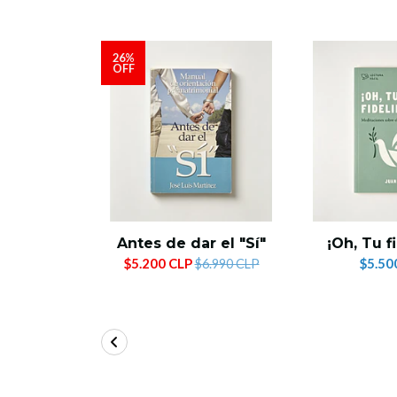
26%
OFF
Antes de dar el "Sí"
¡Oh, Tu f
$5.200 CLP
$5.50
$6.990 CLP