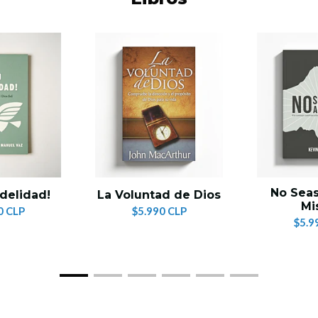
No Seas 
idelidad!
La Voluntad de Dios
Mi
0 CLP
$5.990 CLP
$5.9