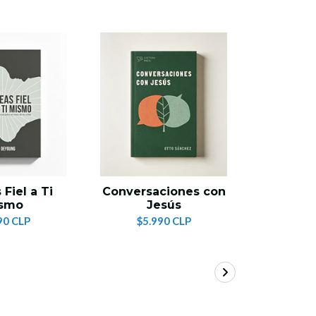
Fiel a Ti
Conversaciones con
La bata
smo
Jesús
homb
90 CLP
$5.990 CLP
$6.