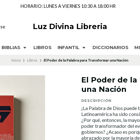
HORARIO: LUNES A VIERNES 10:30 A 18:00 HR
Luz Divina Libreria
rse
BIBLIAS
LIBROS
INFANTIL
DICCIONARIOS
M
Inicio
Libros
El Poder de la Palabra para Transformar una Nación
El Poder de la
una Nación
DESCRIPCIÓN
¡La Palabra de Dios puede 
Latinoamérica ha sido consi
¿Por qué, entonces, la mayor
poder transformador del eva
gobiernos? ¿Acaso es porque
abrazado por la mayoría de