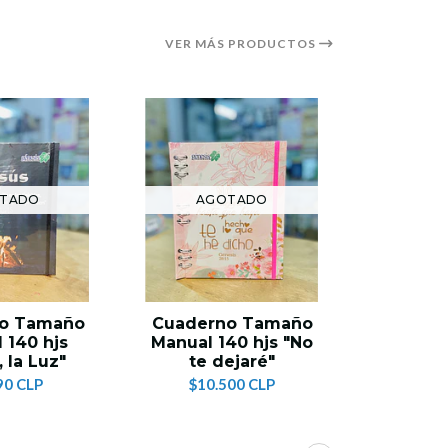
VER MÁS PRODUCTOS
TADO
AGOTADO
AG
o Tamaño
Cuaderno Tamaño
Cuader
 140 hjs
Manual 140 hjs "No
Manual 1
 la Luz"
te dejaré"
a J
90 CLP
$10.500 CLP
$10