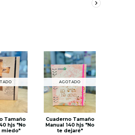
TADO
AGOTADO
AG
o Tamaño
Cuaderno Tamaño
Cuader
40 hjs "No
Manual 140 hjs "No
Manual 
 miedo"
te dejaré"
te 