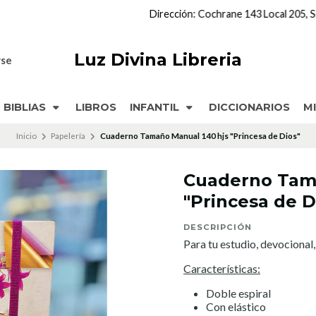
Dirección: Cochrane 143 Local 205, Segundo Piso, Coronel,
CHILE
Luz Divina Libreria
rse
BIBLIAS
LIBROS
INFANTIL
DICCIONARIOS
M
Inicio
Papelería
Cuaderno Tamaño Manual 140 hjs "Princesa de Dios"
Cuaderno Tama
"Princesa de D
DESCRIPCIÓN
Para tu estudio, devocional
Características:
Doble espiral
Con elástico