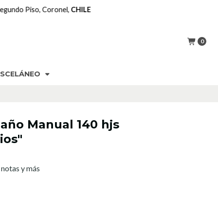
0
ISCELÁNEO
ño Manual 140 hjs
ios"
, notas y más