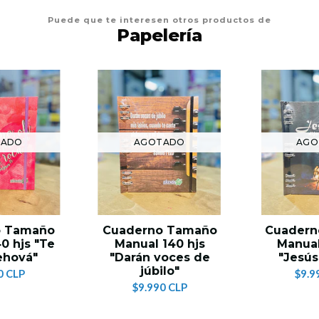
Puede que te interesen otros productos de
Papelería
TADO
AGOTADO
AGO
o Tamaño
Cuaderno Tamaño
Cuadern
0 hjs "Te
Manual 140 hjs
Manual
ehová"
"Darán voces de
"Jesús,
júbilo"
0 CLP
$9.9
$9.990 CLP