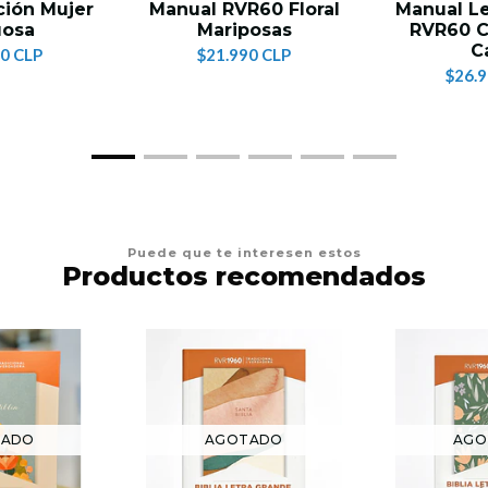
ción Mujer
Manual RVR60 Floral
Manual Le
uosa
Mariposas
RVR60 C
C
0 CLP
$21.990 CLP
$26.
Puede que te interesen estos
Productos recomendados
TADO
AGOTADO
AGO