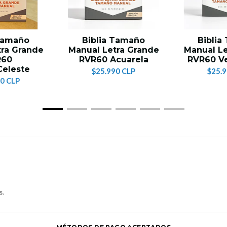
 Tamaño
Biblia Tamaño
Biblia
tra Grande
Manual Letra Grande
Manual Le
R60
RVR60 Acuarela
RVR60 Ve
Celeste
$25.990 CLP
$25.
0 CLP
s.