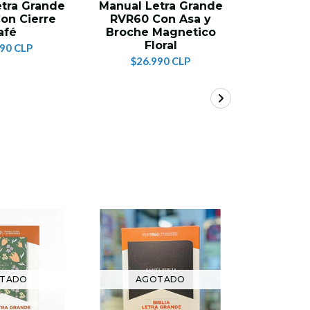
tra Grande
Manual Letra Grande
Manual L
on Cierre
RVR60 Con Asa y
RVR60 
afé
Broche Magnetico
Broche
Floral
Flor
990 CLP
$26.990 CLP
$26
TADO
AGOTADO
AG