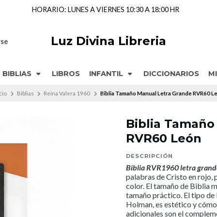
Dirección: Cochrane 143 Local 205, Segundo Piso, Coronel,
CHILE
Luz Divina Libreria
rse
BIBLIAS
LIBROS
INFANTIL
DICCIONARIOS
M
cio
Biblias
Reina Valera 1960
Biblia Tamaño Manual Letra Grande RVR60 L
Biblia Tamaño
RVR60 León
DESCRIPCIÓN
Biblia RVR1960 letra gran
palabras de Cristo en rojo, 
color. El tamaño de Biblia 
tamaño práctico. El tipo de
Holman, es estético y cómod
adicionales son el compleme