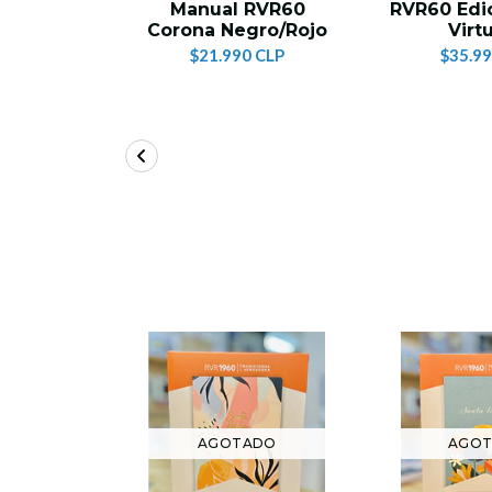
Manual RVR60
RVR60 Edi
Corona Negro/Rojo
Virt
$21.990 CLP
$35.99
AGOTADO
AGO