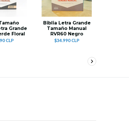
 Tamaño
Biblia Letra Grande
Bibli
tra Grande
Tamaño Manual
Manual L
rde Floral
RVR60 Negro
RVR6
990 CLP
$34.990 CLP
$34