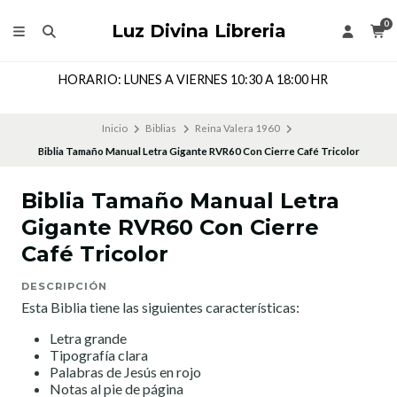
0
Luz Divina Libreria
Dirección: Cochrane 143 Local 205, Segundo Piso, Coronel,
CHILE
Inicio
Biblias
Reina Valera 1960
Biblia Tamaño Manual Letra Gigante RVR60 Con Cierre Café Tricolor
Biblia Tamaño Manual Letra
Gigante RVR60 Con Cierre
Café Tricolor
DESCRIPCIÓN
Esta Biblia tiene las siguientes características:
Letra grande
Tipografía clara
Palabras de Jesús en rojo
Notas al pie de página