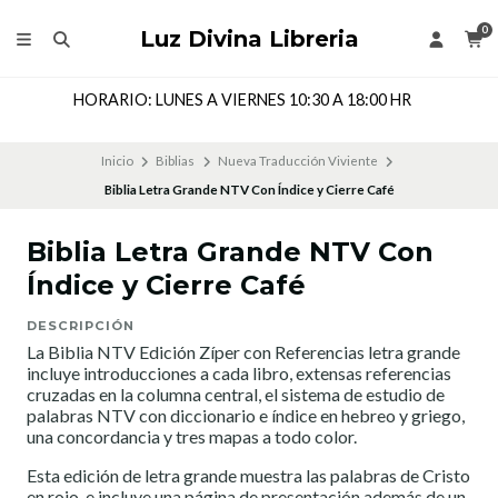
0
Luz Divina Libreria
Dirección: Cochrane 143 Local 205, Segundo Piso, Coronel,
CHILE
Inicio
Biblias
Nueva Traducción Viviente
Biblia Letra Grande NTV Con Índice y Cierre Café
Biblia Letra Grande NTV Con
Índice y Cierre Café
DESCRIPCIÓN
La Biblia NTV Edición Zíper con Referencias letra grande
incluye introducciones a cada libro, extensas referencias
cruzadas en la columna central, el sistema de estudio de
palabras NTV con diccionario e índice en hebreo y griego,
una concordancia y tres mapas a todo color.
Esta edición de letra grande muestra las palabras de Cristo
en rojo, e incluye una página de presentación además de un